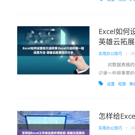
Excel如
英雄云拓展
实用办公技巧
•
20
对数据表格的利用
记录一些很重要的
漏，但是这个只读权
设置
权限
审
怎样给Ex
实用办公技巧
•
20