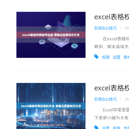
excel
实用办公技巧
•
20
在excel表格
看到，那末具体怎
不懂的朋友会请多多学
权限
设置
表
excel
实用办公技巧
•
20
Excel中常常
下来是小编为大家
置的方法： 权限
设置
权限
步