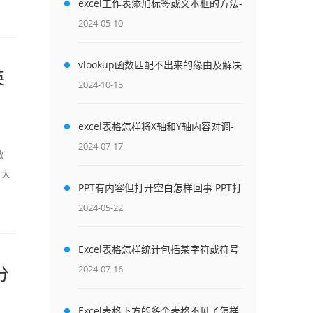
excel工作表添加标签或文本框的方法-
英雄云拓展知识分享
2024-05-10
vlookup函数匹配不出来的缘由及解决
英
方法-英雄云拓展知识分享
2024-10-15
excel表格怎样将X轴和Y轴内容对调-
英雄云拓展知识分享
2024-07-17
数
和大
PPT有内容但打开空白怎样回事 PPT打
开是空白页的解决方法-英雄云拓展知
2024-05-22
识分享
Excel表格怎样统计包括某字符或符号
的数量?-英雄云拓展知识分享
分
2024-07-16
Excel表格下方的多个表格不见了怎样