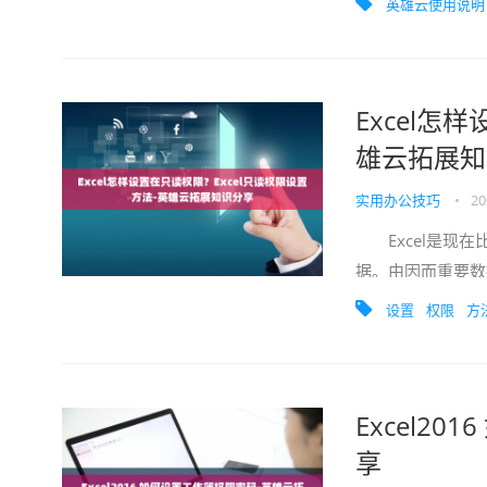
英雄云使用说明
Excel怎
雄云拓展知
实用办公技巧
•
20
Excel是现在
据。由因而重要数
家分享一下Excel
设置
权限
方
Excel2
享