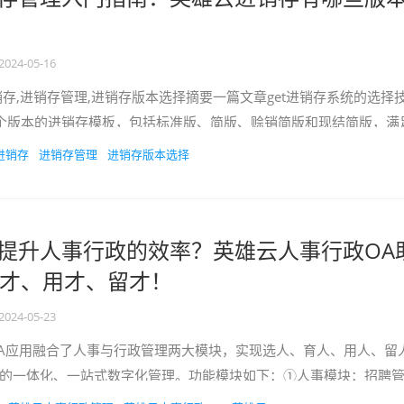
2024-05-16
销存,进销存管理,进销存版本选择摘要一篇文章get进销存系统的选择
个版本的进销存模板，包括标准版、简版、赊销简版和现结简版，满
业的不同需求！本文...
进销存
进销存管理
进销存版本选择
提升人事行政的效率？英雄云人事行政OA
才、用才、留才！
2024-05-23
A应用融合了人事与行政管理两大模块，实现选人、育人、用人、留
的一体化、一站式数字化管理。功能模块如下：①人事模块：招聘
程，建立人才库基础；入转调离：...