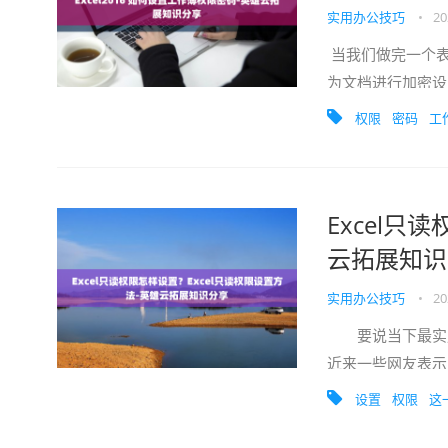
实用办公技巧
•
20
当我们做完一个表
为文档进行加密设
拉选项“常规...
权限
密码
工
Excel只
云拓展知识
实用办公技巧
•
20
要说当下最实用的
近来一些网友表示
为大家...
设置
权限
这