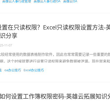
英雄云人事行政管理
英雄云人事行政OA
英雄云OA
样设置在只读权限？Excel只读权限设置方法-
识分享
25-11-07
比较经常使用的数据表格制作软件，因此也常常需要记录一些重要的
据，这个时候就要进行设置只读权限来避免数据被泄漏。现在就来
设置只读权限的方法，...
法
oa办公技巧
Excel办公技巧
016 如何设置工作簿权限密码-英雄云拓展知识