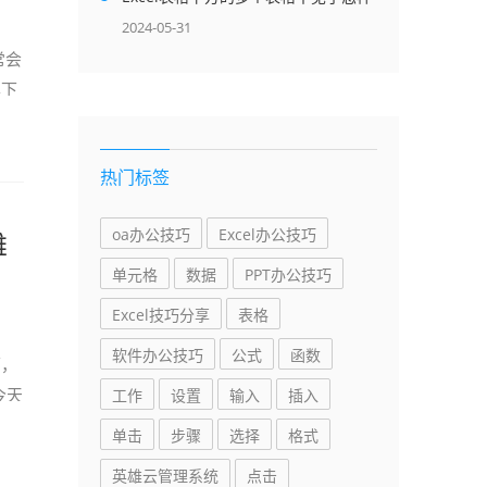
办？-英雄云拓展知识分享
2024-05-31
常会
具下
热门标签
oa办公技巧
Excel办公技巧
雄
单元格
数据
PPT办公技巧
Excel技巧分享
表格
软件办公技巧
公式
函数
下，
今天
工作
设置
输入
插入
单击
步骤
选择
格式
英雄云管理系统
点击