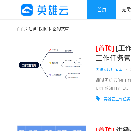
首页
无需
首页
包含"权限"标签的文章
[置顶]
[工
工作任务管
英雄云应用宝库
•
通过英雄云的[工
更加丝滑且可见。
一些常见的疑惑与痛
英雄云工作任务
[置顶]
​进