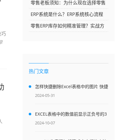
须上ERP进销存系统？
零售老板须知：为什么现在选择零售
ERP系统，是一种“战略防守”
ERP系统是什么？ERP系统核心流程
解析与中小企业选型指南
零售ERP库存如何精准管理？实战方
技巧
法与系统选择
足
热门文章
助
怎样快捷删除Excel表格中的图片 快捷
删除Excel表格中的图片的3个方法-英
2024-05-31
雄云拓展知识分享
EXCEL表格中的数值前显示正负号的3
人
种方法-英雄云拓展知识分享
2024-10-07
管