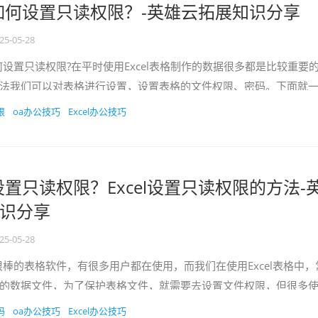
表格如何设置只读权限？-英雄云拓展知识分享
25-05-28
何设置只读权限?在平时使用Excel表格制作的数据很多都是比较重要
法我们可以对表格进行设置，设置表格的文件权限、密码。下面就
格设置只读权...
限
oa办公技巧
Excel办公技巧
何设置只读权限？Excel设置只读权限的方法-
识分享
25-05-28
很棒的表格软件，有很多用户都在使用，而我们在使用Excel表格中，
的数据文件，为了保护表格文件，就需要去设置文件权限，但很多
下面就和小编一起...
码
oa办公技巧
Excel办公技巧