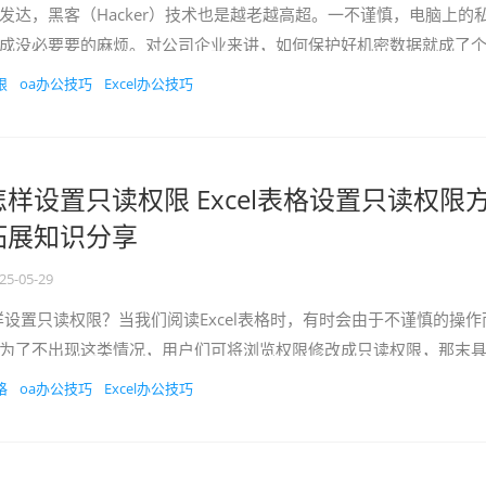
发达，黑客（Hacker）技术也是越老越高超。一不谨慎，电脑上的
成没必要要的麻烦。对公司企业来讲，如何保护好机密数据就成了
家怎样给Excel...
限
oa办公技巧
Excel办公技巧
格怎样设置只读权限 Excel表格设置只读权限
拓展知识分享
25-05-29
样设置只读权限？当我们阅读Excel表格时，有时会由于不谨慎的操作
为了不出现这类情况，用户们可将浏览权限修改成只读权限，那末
小编就和大家分享...
格
oa办公技巧
Excel办公技巧