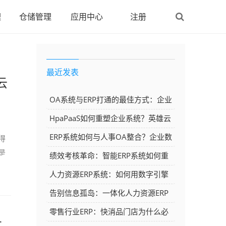
理
仓储管理
应用中心
注册
最近发表
云
OA系统与ERP打通的最佳方式：企业
实现流程与数据一体化的关键路径
HpaPaaS如何重塑企业系统？英雄云
打通ERP与人事OA的革新路径
ERP系统如何与人事OA整合？企业数
得
是
字化的关键一步
绩效考核革命：智能ERP系统如何重
塑企业人力资源管理效率
人力资源ERP系统：如何用数字引擎
驱动企业人才管理效率倍增?
告别信息孤岛：一体化人力资源ERP
如何重塑企业管理效率？
零售行业ERP：快消品门店为什么必
本