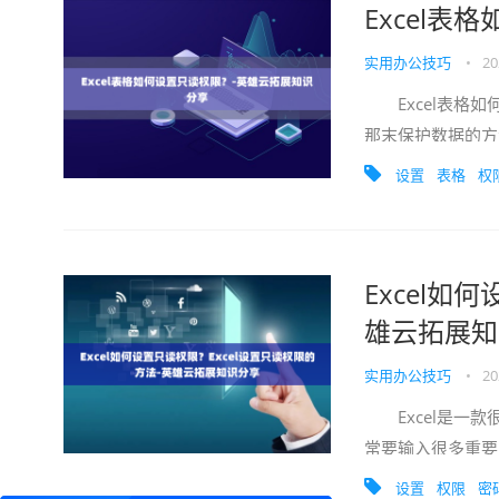
Excel
实用办公技巧
•
20
Excel表格如
那末保护数据的方
来了解下Excel表
设置
表格
权
Excel如
雄云拓展知
实用办公技巧
•
20
Excel是一款
常要输入很多重要
者不清楚如何操作，
设置
权限
密