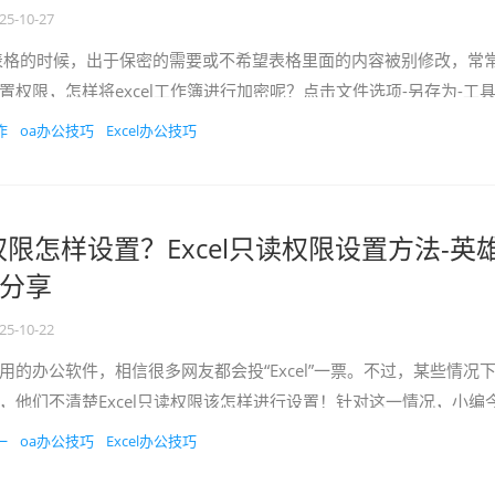
25-10-27
格的时候，出于保密的需要或不希望表格里面的内容被别修改，常
置权限，怎样将excel工作簿进行加密呢？点击文件选项-另存为-工
作
oa办公技巧
Excel办公技巧
读权限怎样设置？Excel只读权限设置方法-英
分享
25-10-22
办公软件，相信很多网友都会投“Excel”一票。不过，某些情况
，他们不清楚Excel只读权限该怎样进行设置！针对这一情况，小编
一
oa办公技巧
Excel办公技巧