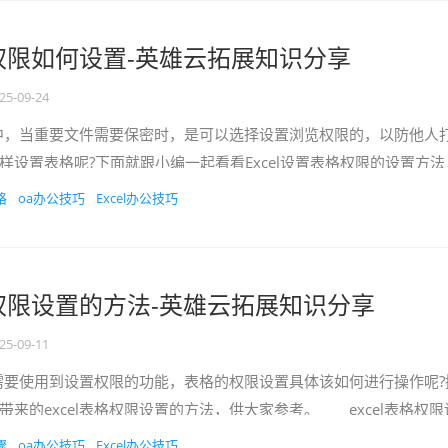
表格权限如何设置-英雄云拓展知识分享
25-09-24
中，当重要文件需要保密时，是可以选择设置浏览权限的，以防他人
样设置表格呢?下面就跟小编一起看看Excel设置表格权限的设置方法
习Excel...
格
oa办公技巧
Excel办公技巧
表格权限设置的方法-英雄云拓展知识分享
25-09-11
需要使用到设置权限的功能，表格的权限设置具体该如何进行操作呢?
带来的excel表格权限设置的方法，供大家参考。 excel表格权限
设置步骤1...
骤
oa办公技巧
Excel办公技巧