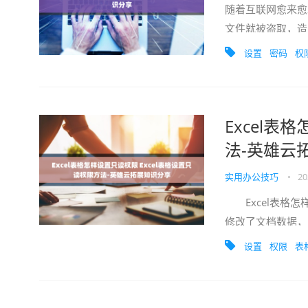
随着互联网愈来愈
文件就被盗取，造
难，下面，小编来教大
设置
密码
权
Excel表
法-英雄云
实用办公技巧
•
20
Excel表格怎
修改了文档数据，
该如何操作呢？下面
设置
权限
表