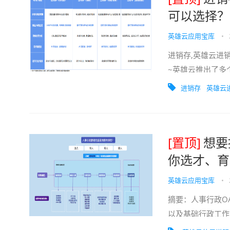
可以选择？
英雄云应用宝库
•
进销存,英雄云进
~英雄云推出了多
不同行业、规模的企
​进销存
英雄云
[置顶]
想要
你选才、育
英雄云应用宝库
•
摘要：人事行政O
以及基础行政工作
理：优化招聘全流