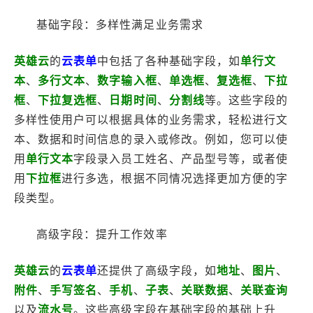
基础字段：多样性满足业务需求
英雄云
的
云表单
中包括了各种基础字段，如
单行文
本
、
多行文本
、
数字输入框
、
单选框
、
复选框
、
下拉
框
、
下拉复选框
、
日期时间
、
分割线
等。这些字段的
多样性使用户可以根据具体的业务需求，轻松进行文
本、数据和时间信息的录入或修改。例如，您可以使
用
单行文本
字段录入员工姓名、产品型号等，或者使
用
下拉框
进行多选，根据不同情况选择更加方便的字
段类型。
高级字段：提升工作效率
英雄云
的
云表单
还提供了高级字段，如
地址
、
图片
、
附件
、
手写签名
、
手机
、
子表
、
关联数据
、
关联查询
以及
流水号
。这些高级字段在基础字段的基础上升