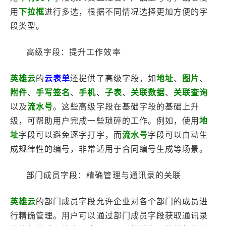
用
下拉框
进行多选，根据不同情况选择更加方便的字
段类型。
高级字段：提升工作效率
英雄云
的
云表单
还提供了高级字段，如
地址
、
图片
、
附件
、
手写签名
、
手机
、
子表
、
关联数据
、
关联查询
以及
流水号
。这些高级字段在基础字段的基础上升
级，可帮助用户完成一些琐碎的工作。例如，使用
地
址
字段可以避免逐字打字，而
流水号
字段可以自动生
成规律性的编号，非常适用于合同编号生成等场景。
部门成员字段：精确管理与通讯录的关联
英雄云
的部门成员字段允许企业对各个部门的成员进
行精确管理。用户可以通过部门成员字段获取通讯录