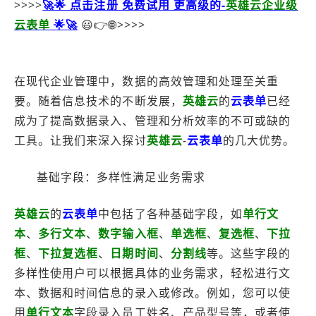
>>>>
🚀🌟 点击注册 免费试用 更高级的-
英雄云企业级
云表单
🌟🚀
😃👉🌐>>>>
在现代企业管理中，数据的高效管理和处理至关重
要。随着信息技术的不断发展，
英雄云
的
云表单
已经
成为了提高数据录入、管理和分析效率的不可或缺的
工具。让我们来深入探讨
英雄云
-
云表单
的几大优势。
基础字段：多样性满足业务需求
英雄云
的
云表单
中包括了各种基础字段，如
单行文
本
、
多行文本
、
数字输入框
、
单选框
、
复选框
、
下拉
框
、
下拉复选框
、
日期时间
、
分割线
等。这些字段的
多样性使用户可以根据具体的业务需求，轻松进行文
本、数据和时间信息的录入或修改。例如，您可以使
用
单行文本
字段录入员工姓名、产品型号等，或者使