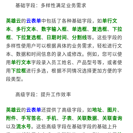
基础字段：多样性满足业务需求
英雄云
的
云表单
中包括了各种基础字段，如
单行文
本
、
多行文本
、
数字输入框
、
单选框
、
复选框
、
下拉
框
、
下拉复选框
、
日期时间
、
分割线
等。这些字段的
多样性使用户可以根据具体的业务需求，轻松进行文
本、数据和时间信息的录入或修改。例如，您可以使
用
单行文本
字段录入员工姓名、产品型号等，或者使
用
下拉框
进行多选，根据不同情况选择更加方便的字
段类型。
高级字段：提升工作效率
英雄云
的
云表单
还提供了高级字段，如
地址
、
图片
、
附件
、
手写签名
、
手机
、
子表
、
关联数据
、
关联查询
以及
流水号
。这些高级字段在基础字段的基础上升