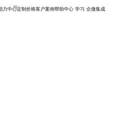
/任务
财务/对账
设备/巡检
行政/资产
市场/营销
门店/售后
教育/科研
I能力中心
定制
价格
客户案例
帮助中心
学习
企微集成