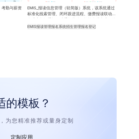
、考勤与薪资
EMIS_报读信息管理（轻简版）系统，该系统通过
标准化线索管理、闭环跟进流程、缴费报读联动及
多维度数据看板，减重复劳动、提转化满意度、降
误差成本，助精准运营
EMIS
报读管理
报名系统
招生管理
报名登记
适的模板？
务，为您精准推荐或量身定制
定制应用